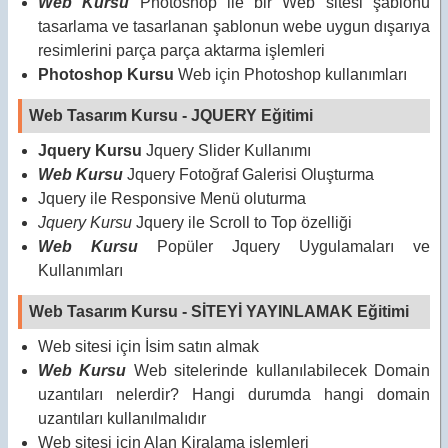
Web Kursu
Photoshop ile bir Web sitesi şablonu
tasarlama ve tasarlanan şablonun webe uygun dışarıya
resimlerini parça parça aktarma işlemleri
Photoshop Kursu
Web için Photoshop kullanımları
Web Tasarım Kursu - JQUERY Eğitimi
Jquery Kursu
Jquery Slider Kullanımı
Web Kursu
Jquery Fotoğraf Galerisi Oluşturma
Jquery ile Responsive Menü oluturma
Jquery Kursu
Jquery ile Scroll to Top özelliği
Web Kursu
Popüler Jquery Uygulamaları ve
Kullanımları
Web Tasarım Kursu - SİTEYİ YAYINLAMAK Eğitimi
Web sitesi için İsim satın almak
Web Kursu
Web sitelerinde kullanılabilecek Domain
uzantıları nelerdir? Hangi durumda hangi domain
uzantıları kullanılmalıdır
Web sitesi için Alan Kiralama işlemleri