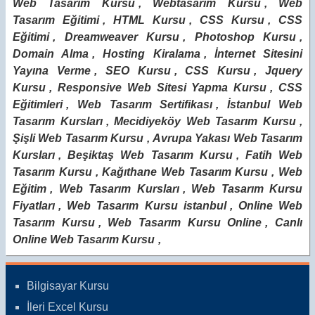
Web Tasarım Kursu
,
Webtasarım Kursu
,
Web
Tasarım Eğitimi
,
HTML Kursu
,
CSS Kursu
,
CSS
Eğitimi
,
Dreamweaver Kursu
,
Photoshop Kursu
,
Domain Alma
,
Hosting Kiralama
,
İnternet Sitesini
Yayına Verme
,
SEO Kursu
,
CSS Kursu
,
Jquery
Kursu
,
Responsive Web Sitesi Yapma Kursu
,
CSS
Eğitimleri
,
Web Tasarım Sertifikası
,
İstanbul Web
Tasarım Kursları
,
Mecidiyeköy Web Tasarım Kursu
,
Şişli Web Tasarım Kursu
,
Avrupa Yakası Web Tasarım
Kursları
,
Beşiktaş Web Tasarım Kursu
,
Fatih Web
Tasarım Kursu
,
Kağıthane Web Tasarım Kursu
,
Web
Eğitim
,
Web Tasarım Kursları
,
Web Tasarım Kursu
Fiyatları
,
Web Tasarım Kursu istanbul
,
Online Web
Tasarım Kursu
,
Web Tasarım Kursu Online
,
Canlı
Online Web Tasarım Kursu
,
Bilgisayar Kursu
İleri Excel Kursu