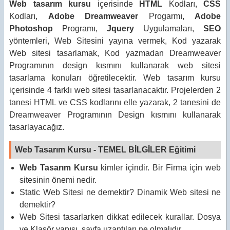
Web tasarım kursu
içerisinde
HTML
Kodları,
CSS
Kodları,
Adobe Dreamweaver
Progarmı,
Adobe
Photoshop
Programı,
Jquery
Uygulamaları,
SEO
yöntemleri, Web Sitesini yayına vermek, Kod yazarak
Web sitesi tasarlamak, Kod yazmadan Dreamweaver
Programının design kısmını kullanarak web sitesi
tasarlama konuları öğretilecektir. Web tasarım kursu
içerisinde 4 farklı web sitesi tasarlanacaktır. Projelerden 2
tanesi HTML ve CSS kodlarını elle yazarak, 2 tanesini de
Dreamweaver Programının Design kısmını kullanarak
tasarlayacağız.
Web Tasarım Kursu - TEMEL BİLGİLER Eğitimi
Web Tasarım Kursu
kimler içindir. Bir Firma için web
sitesinin önemi nedir.
Static Web Sitesi ne demektir? Dinamik Web sitesi ne
demektir?
Web Sitesi tasarlarken dikkat edilecek kurallar. Dosya
ve Klasör yapısı, sayfa uzantıları ne olmalıdır.