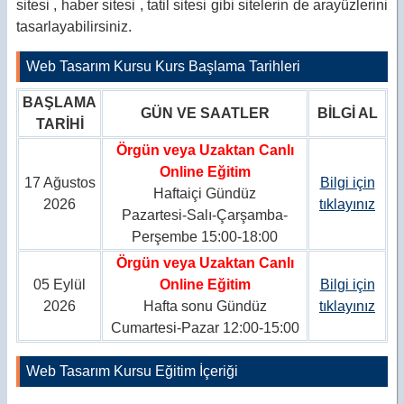
sitesi , haber sitesi , tatil sitesi gibi sitelerin de arayüzlerini
tasarlayabilirsiniz.
Web Tasarım Kursu Kurs Başlama Tarihleri
BAŞLAMA
GÜN VE SAATLER
BİLGİ AL
TARİHİ
Örgün veya Uzaktan Canlı
Online Eğitim
17 Ağustos
Bilgi için
Haftaiçi Gündüz
2026
tıklayınız
Pazartesi-Salı-Çarşamba-
Perşembe 15:00-18:00
Örgün veya Uzaktan Canlı
05 Eylül
Online Eğitim
Bilgi için
2026
Hafta sonu Gündüz
tıklayınız
Cumartesi-Pazar 12:00-15:00
Web Tasarım Kursu Eğitim İçeriği