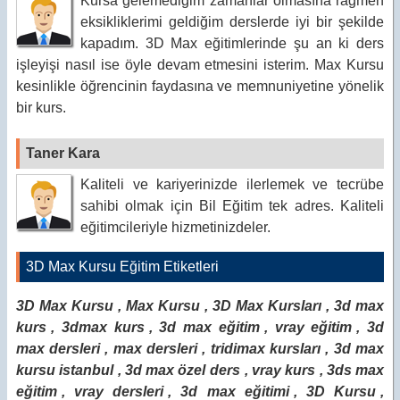
Kursa gelemediğim zamanlar olmasına rağmen
eksikliklerimi geldiğim derslerde iyi bir şekilde
kapadım. 3D Max eğitimlerinde şu an ki ders
işleyişi nasıl ise öyle devam etmesini isterim. Max Kursu
kesinlikle öğrencinin faydasına ve memnuniyetine yönelik
bir kurs.
Taner Kara
Kaliteli ve kariyerinizde ilerlemek ve tecrübe
sahibi olmak için Bil Eğitim tek adres. Kaliteli
eğitimcileriyle hizmetinizdeler.
3D Max Kursu Eğitim Etiketleri
3D Max Kursu
,
Max Kursu
,
3D Max Kursları
,
3d max
kurs
,
3dmax kurs
,
3d max eğitim
,
vray eğitim
,
3d
max dersleri
,
max dersleri
,
tridimax kursları
,
3d max
kursu istanbul
,
3d max özel ders
,
vray kurs
,
3ds max
eğitim
,
vray dersleri
,
3d max eğitimi
,
3D Kursu
,