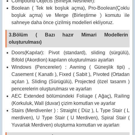
Compound Objects (Birleşik Nesneler):
Boolean ( Tek tek boşluk açma), Pro-Boolean(Çoklu
boşluk açma) ve Merge (Birleştirme ) komutu ile
sahneye daha önce çizilmiş modelleri ekliyoruz.
3.Bölüm ( Bazı hazır Mimari Modellerin
oluşturulması)
Doors(Kapılar): Pivot (standard), sliding (sürgülü),
Bifold (Akordion) kapıların oluşturulması ayarları
Windows (Pencereler) : Awning ( Güneşlik tipi) ,
Casement ( Kanatlı ), Fixed ( Sabit ), Pivoted (Ortadan
açılan ), Sliding (Sürügülü), Projected (özel tasarım )
pencerelerin oluşturulması ve ayarları
AEC Extended bölümündeki Foliage ( Ağaç), Railing
(Korkuluk, Wall (duvar) çizim komutları ve ayarlar
Stairs (Merdivenler ) : Straight ( Düz ), L Type Stair ( L
merdiven), U Type Stair ( U Merdiven), Spiral Stair (
Yuvarlak Merdiven) oluşturma komutları ve ayarları