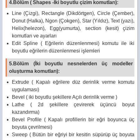
4.Bölüm ( Shapes -İki boyutlu çizim komutları):
Line (Çizgi), Rectangle (Dikdörtgen), Circle (Çember),
Donut (Halka), Ngon (Çokgen), Star (Yıldız), Text (yazı),
Helix(helezon), Egg(yumurta), section (kesit) çizim
komutları ve ayarları
Edit Spline ( Eğrilerin düzenlenmesi) komutu ile iki
boyutlu eğrilerin düzenlenmesi işlemleri
5.Bölüm (İki boyutlu nesnelerden üç modeller
oluşturma komutları):
Extrude ( Kapalı eğrilere düz derinlik verme komutu
uygulaması)
Bevel ( iki boyutlu şekillere Açılı derinlik verme )
Lathe ( 2d şekillere çevirerek üçüncü boyut
kazandırma)
Bevel Profile ( Kapalı profillerin bir eğri boyunca üç
boyuta çevrilmesi)
Sweep ( Bütün bir eğriyi bir kesitin süpürüp üç boyuta