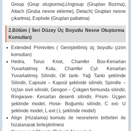
Group (Grup oluşturma),Ungroup (Grupları Bozma),
Attach (Gruba nesne ekleme), Detach( Gruptan nesne
çıkartma), Explode (Grupları patlatma)
2.Bölüm ( İleri Düzey Üç Boyutlu Nesne Oluşturma
Komutları)
Extended Primivites ( Genişletilmiş üç boyutlu çizim
komutları)
Hedra, Torus Knot, Chamfer Box-Kenarları
Yuvarlatılmış Kutu, Chamfer Cyl- Kenarları
Yuvarlatılmış Silindir, Oil tank- Yağ Tankı şeklinde
Silindir, Capsule – Kapsül şeklinde silindir, Spindle –
Uçları sivri silindir, Gengon – Çokgen formunda silindir,
Ringwave- Kenarları desenli silindir, Prism- Üçgen
şeklinde model, Hose- Boğumlu silindir, C ext- U
şeklinde model, L-ext ( L şeklinde model)
Align (Hizalama) komutu ile nesnelerin birbirleri ile
hizalanarak birleştirilmesi