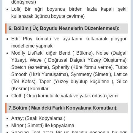
dönüşmesi)
Loft( Bir eğri boyunca birden fazla kapalı şekil
kullanarak üçüncü boyuta çevirme)
6. Bölüm ( Üç Boyutlu Nesnelerin Düzenlenmesi):
Edit Ploy komutu ve ayarlarını kullanarak ploygon
modelleme yapmak
Modify List’teki diğer Bend ( Bükme), Noise (Dalgalı
Yüzey), Wave ( Doğrusal Dalgalı Yüzey Oluşturma),
Stretch (esnetme), Spherify (Küre formu verme), Turbo
Smooth (Hızlı Yumuşatma), Symmetry (Simetri), Lattice
(Tel Kafes), Taper (Yüzey büyütüp küçültme ), Slice
(Kesme) komutları
Cloth ( Ortu) komutu ile yatak ve yatak örtüsü çizimi
7.Bölüm ( Max deki Farklı Kopyalama Komutları):
Array; (Sıralı Kopyalama )
Mirror ( Simetri) ile kopyalama
Spacing Tool aracı Bir üç boyutlu nesnenin bir eğri